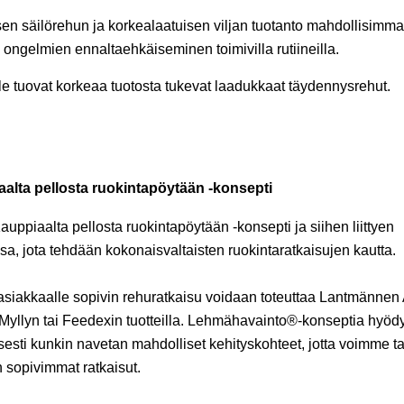
n säilörehun ja korkealaatuisen viljan tuotanto mahdollisimm
 ongelmien ennaltaehkäiseminen toimivilla rutiineilla.
e tuovat korkeaa tuotosta tukevat laadukkaat täydennysrehut.
alta pellosta ruokintapöytään -konsepti
ppiaalta pellosta ruokintapöytään -konsepti ja siihen liittyen
a, jota tehdään kokonaisvaltaisten ruokintaratkaisujen kautta.
 asiakkaalle sopivin rehuratkaisu voidaan toteuttaa Lantmännen
yllyn tai Feedexin tuotteilla. Lehmähavainto®-konseptia hyödy
lisesti kunkin navetan mahdolliset kehityskohteet, jotta voimme t
n sopivimmat ratkaisut.