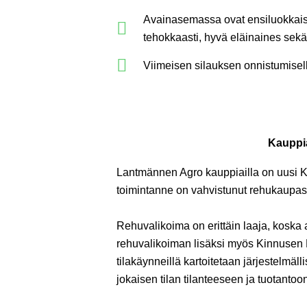
Avainasemassa ovat ensiluokkaise
tehokkaasti, hyvä eläinaines sekä
Viimeisen silauksen onnistumisell
Kauppia
Lantmännen Agro kauppiailla on uusi Kau
toimintanne on vahvistunut rehukaupass
Rehuvalikoima on erittäin laaja, koska
rehuvalikoiman lisäksi myös Kinnusen M
tilakäynneillä kartoitetaan järjestelmäl
jokaisen tilan tilanteeseen ja tuotantoo