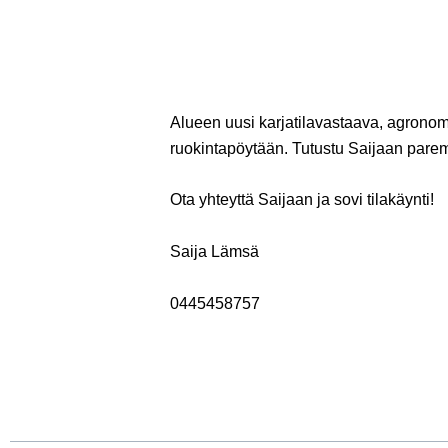
Alueen uusi
karjatilavastaava
, agronom
ruokintapöytään.
Tutustu Saijaan pare
Ota yhteyttä Saijaan ja sovi tilakäynti!
Saija Lämsä
0445458757