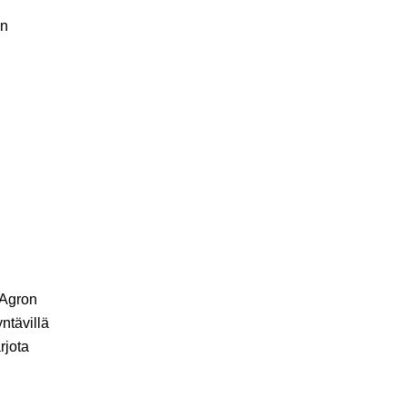
an
 Agron
ntävillä
arjota