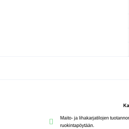
Siirry
sisältöön
Ka
Maito- ja lihakarjatilojen tuotan
ruokintapöytään.