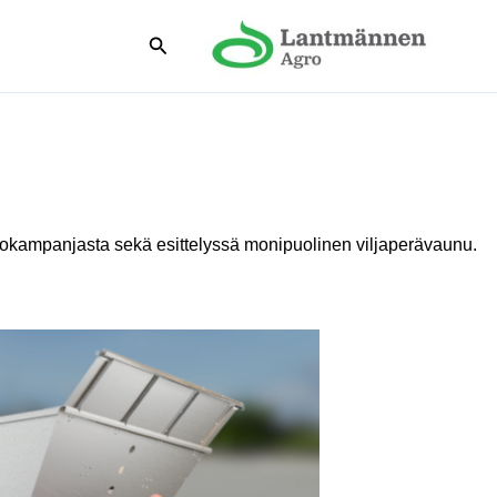
Hae
iilokampanjasta sekä esittelyssä monipuolinen viljaperävaunu.