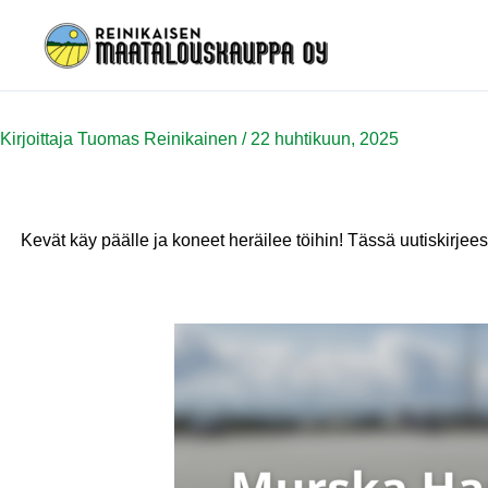
Siirry
sisältöön
Kirjoittaja
Tuomas Reinikainen
/
22 huhtikuun, 2025
Kevät käy päälle ja koneet heräilee töihin! Tässä uutiskirje