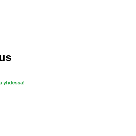
tus
sää yhdessä!