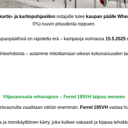
kartio- ja kartiopohjasiilon
ostajalle tulee
kaupan päälle Wheat
0%) ruuvin pituudesta riippuen.
anpäällisiä on rajoitettu erä – kampanja voimassa
15.5.2025
ihtoehdoista – autamme mitoittamaan oikean kokonaisuuden tarp
Viljavaunusta rehunajoon – Ferrel 195VH taipuu moneen
rävaunulta vaaditaan vähän enemmän,
Ferrel 195VH
vastaa h
 ja monikäyttöinen kärry, joka kulkee vakaasti ja kippaa tehokk