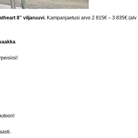
heart 8” viljaruuvi.
Kampanjaetusi arvo 2 815€ – 3 835€ (alv
 saakka
eisiisi!
uutoon!
aasti.